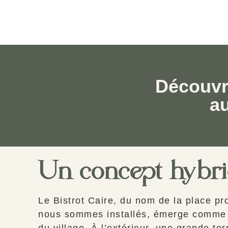
Découvre
au
Un concept hybr
Le Bistrot Caire, du nom de la place p
nous sommes installés, émerge comme
du village. À l’extérieur, une grande te