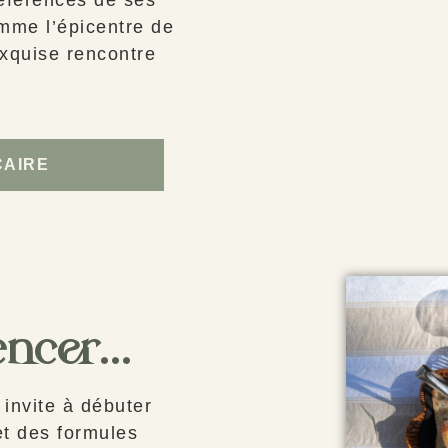
omme l’épicentre de
 exquise rencontre
CAIRE
encer…
 invite à débuter
et des formules