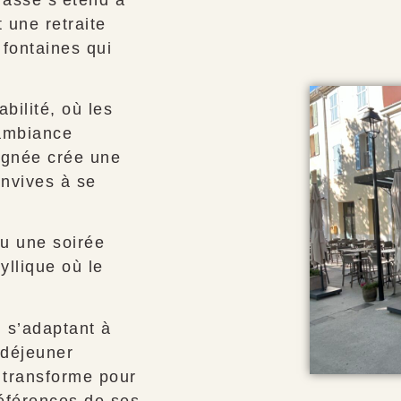
 une retraite
fontaines qui
bilité, où les
 ambiance
ignée crée une
onvives à se
u une soirée
dyllique où le
, s’adaptant à
-déjeuner
e transforme pour
éférences de ses