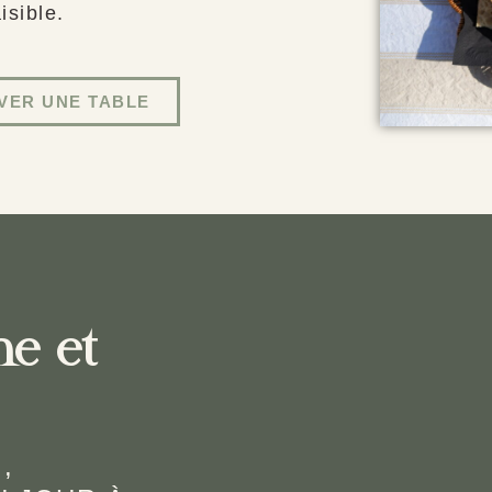
isible.
VER UNE TABLE
he et
,