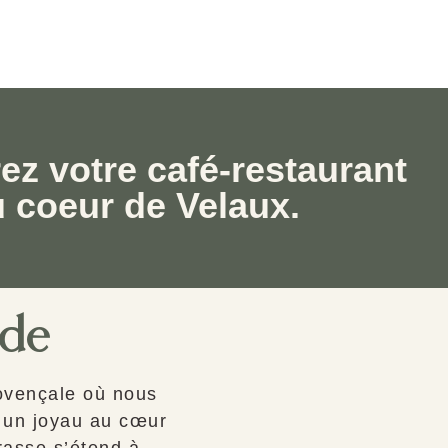
z votre café-restaurant
 coeur de Velaux.
ide
rovençale où nous
 un joyau au cœur
rrasse s’étend à